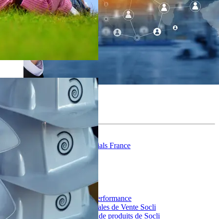
Fotolia
Socli pour l'export
Column 1
Heidelberg Materials France
Ciments
Granulats
Béton
Socli (Anglais)
Column 2
Déclarations de performance
Conditions Générales de Vente Socli
Télécharger le guide produits de Socli