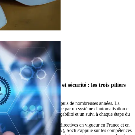
1
2
3
Accueil
Socli pour l'export
Qualité, environnement et sécurité : les trois piliers
de la politique de Socli
Socli est
certifié ISO 9001
depuis de nombreuses années. La
fabrication est entièrement gérée par un système d'automatisation et
de contrôle qui garantit une traçabilité et un suivi à chaque étape du
processus de fabrication.
Conformément aux normes et directives en vigueur en France et en
Europe (marquage CE, NF, EN), Socli s'appuie sur les compétences