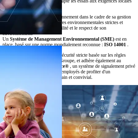
de son laboratoire central et adapte les essais aux exigences locales
ou internationales.
Socli prend en compte l'environnement dans le cadre de sa gestion
d'entreprise. Il a pris des mesures environnementales strictes et
efficaces pour assurer la durabilité et le respect de son
environnement.
Un
Système de Management Environnemental (SME)
est en
place, basé sur une norme mondialement reconnue :
ISO 14001
.
Socli mène une procédure de sécurité stricte basée sur les règles
communes de la politique du Groupe, et adhère également au
programme
MySafeWorkPlace®
, un système de signalement privé
et confidentiel permettant aux employés de profiter d'un
environnement de travail sûr, sain et convivial.